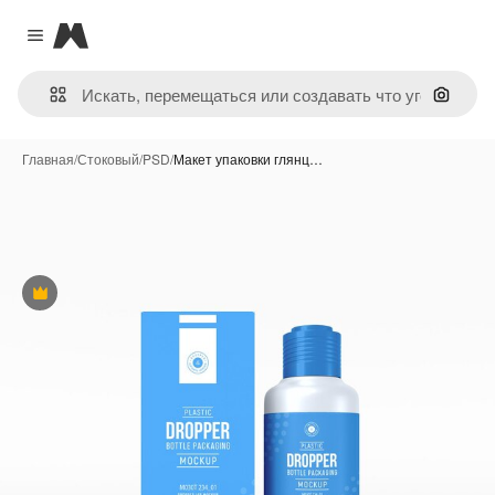
Magnific
Close menu
Поиск 
Главная
/
Стоковый
/
PSD
/
Макет упаковки глянц…
Премиум