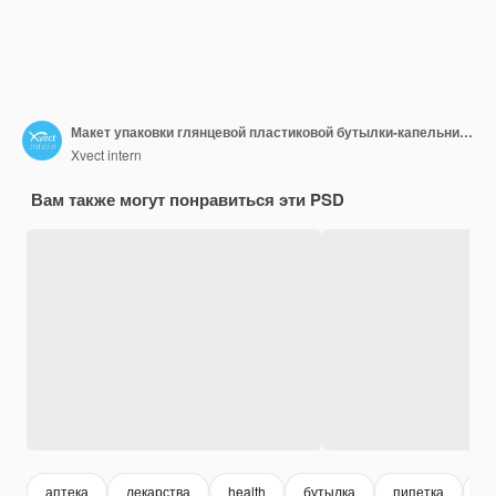
Макет упаковки глянцевой пластиковой бутылки-капельницы
Xvect intern
Вам также могут понравиться эти PSD
аптека
лекарства
health
бутылка
пипетка
з