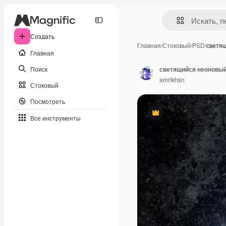
Создать
Главная
/
Стоковый
/
PSD
/
светя
Главная
Поиск
светящийся неоновый
amrikhsn
Стоковый
Посмотреть
Премиум
Все инструменты