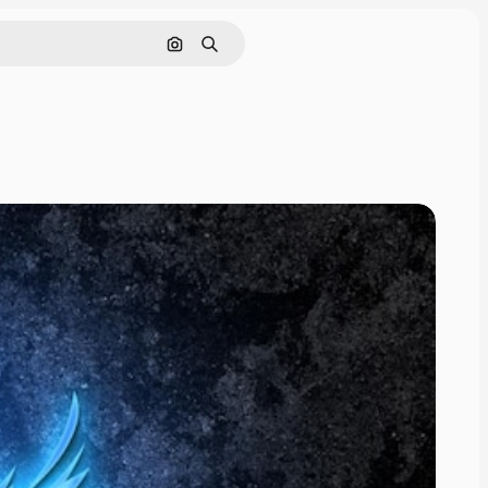
Поиск по изображению
Поиск