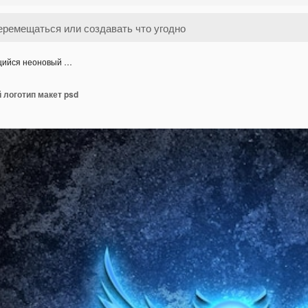
щийся неоновый …
 логотип макет psd