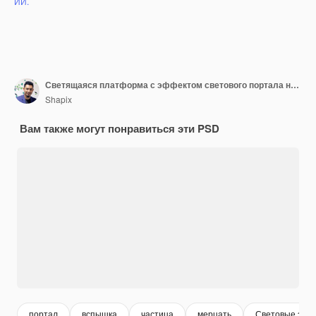
ИИ.
Светящаяся платформа с эффектом светового портала на черном фоне
Shapix
Вам также могут понравиться эти PSD
портал
вспышка
частица
мерцать
Световые эфф