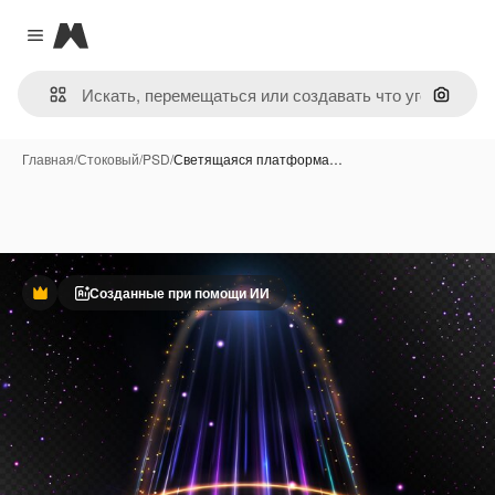
Magnific
Close menu
Поиск 
Главная
/
Стоковый
/
PSD
/
Светящаяся платформа…
Созданные при помощи ИИ
Премиум