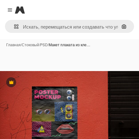
Magnific
Close menu
Поиск 
Главная
/
Стоковый
/
PSD
/
Макет плаката из кле…
Премиум