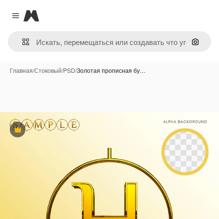
Magnific
Close menu
Поиск 
Главная
/
Стоковый
/
PSD
/
Золотая прописная бу…
Премиум