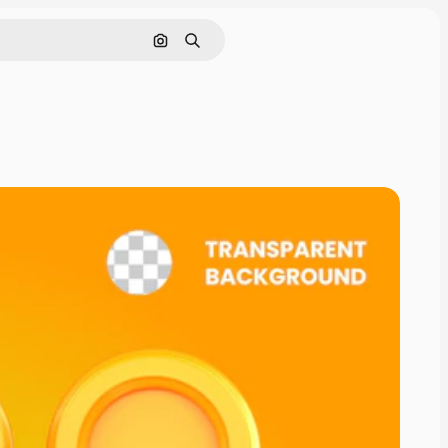
Поиск по изображению
Поиск