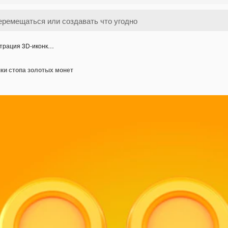
трация 3D-иконк…
ки стопа золотых монет