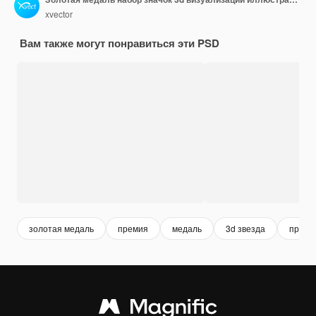
xvector
Вам также могут понравиться эти PSD
золотая медаль
премия
медаль
3d звезда
преми