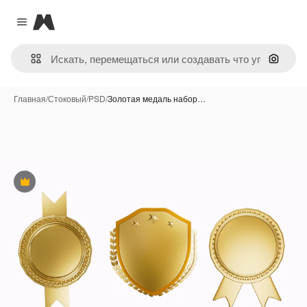
Magnific
Close menu
Поиск 
Главная
/
Стоковый
/
PSD
/
Золотая медаль набор…
Премиум