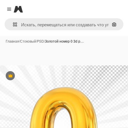
Magnific
Close menu
Поиск 
Главная
/
Стоковый
/
PSD
/
Золотой номер 0 3d р…
Премиум