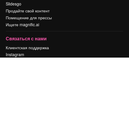
Slidesgo
Продайте свой контент
Помещение для прессы
Ищете magnific.ai
Связаться с нами
Клиентская поддержка
Instagram
YouTube
LinkedIn
TikTok
Discord
X
Reddit
Copyright © 2010-
2026
Freepik Company S.L.U.
Все права защищены
.