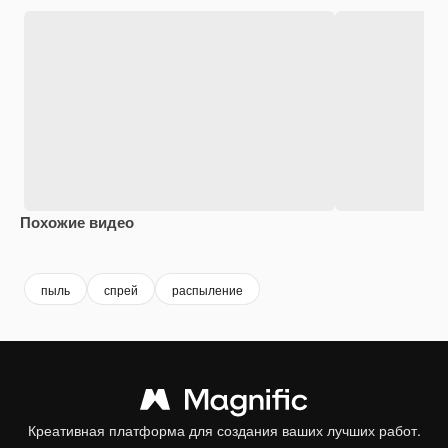
Похожие видео
Premium
Premium
Сгенерировано с помощью ИИ
Premium
Premium
Сгенериров
пыль
спрей
распыление
Креативная платформа для создания ваших лучших работ.