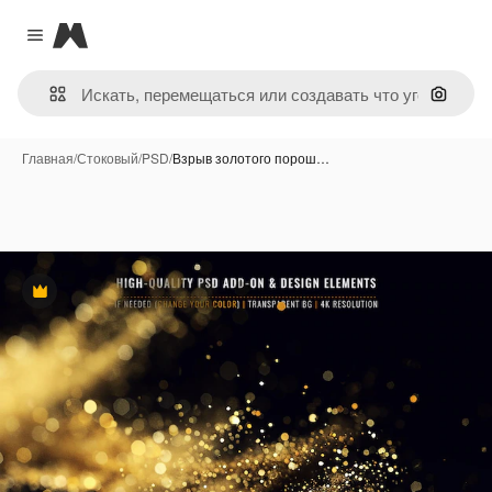
Magnific
Close menu
Поиск 
Главная
/
Стоковый
/
PSD
/
Взрыв золотого порош…
Премиум