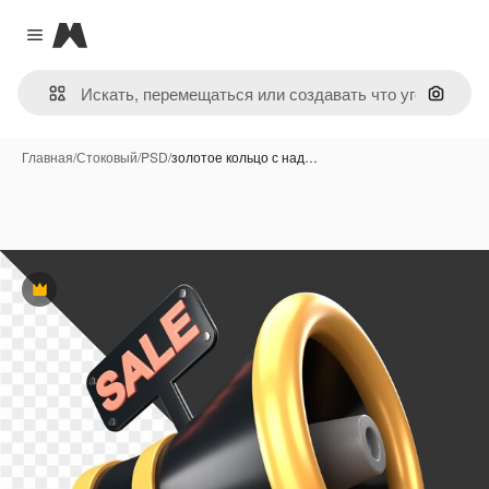
Magnific
Close menu
Поиск 
Главная
/
Стоковый
/
PSD
/
золотое кольцо с над…
Премиум