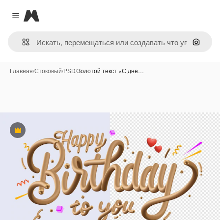
Magnific
Close menu
Поиск 
Главная
/
Стоковый
/
PSD
/
Золотой текст «С дне…
Премиум