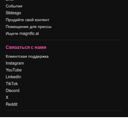
События
Slidesgo
Продайте свой контент
Помещение для прессы
Ищете magnific.ai
Связаться с нами
Клиентская поддержка
Instagram
YouTube
LinkedIn
TikTok
Discord
X
Reddit
Copyright © 2010-
2026
Freepik Company S.L.U.
Все права защищены
.