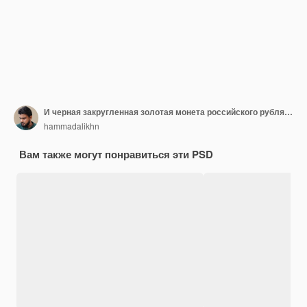
И черная закругленная золотая монета российского рубля изолирована на блестящем золотом свете фона 3d иллюстрация
hammadalikhn
Вам также могут понравиться эти PSD