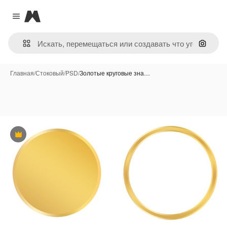
Magnific
Close menu
Поиск 
Главная
/
Стоковый
/
PSD
/
Золотые круговые зна…
Премиум