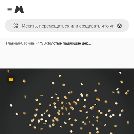
Magnific
Close menu
Поиск 
Главная
/
Стоковый
/
PSD
/
Золотые падающие дек…
Премиум