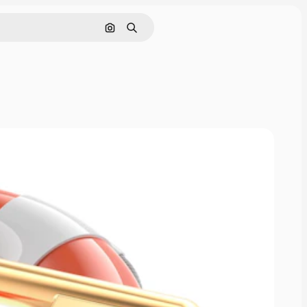
Поиск по изображению
Поиск