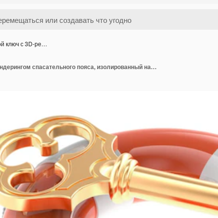
й ключ с 3D-ре…
Золотой ключ с 3D-рендерингом спасательного пояса, изолированный на прозрачном фоне