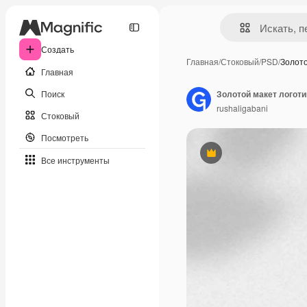
Создать
Главная
/
Стоковый
/
PSD
/
Золот
Главная
Поиск
rushaligabani
Стоковый
Посмотреть
Премиум
Все инструменты