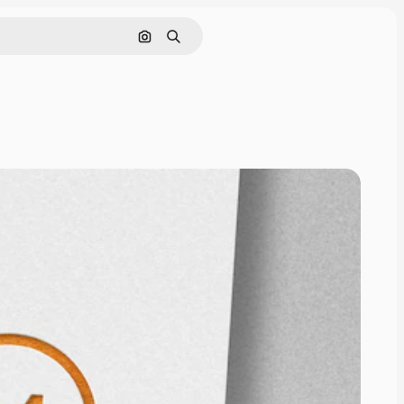
Поиск по изображению
Поиск