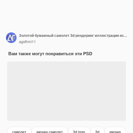
Золотой бумажный самолет 3d рендеринг иллюстрации изолированы
agsfhmi11
Вам также могут понравиться эти PSD
самолет
иконка самолет
3d logo
3d
иконка
3