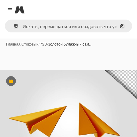
Magnific
Close menu
Поиск 
Главная
/
Стоковый
/
PSD
/
Золотой бумажный сам…
Премиум