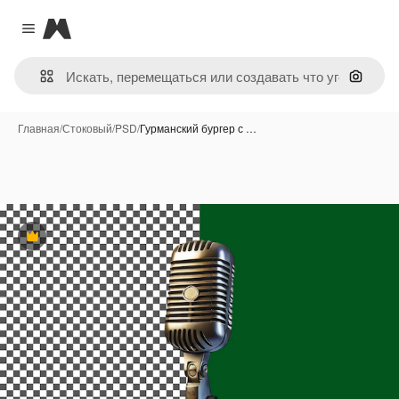
Magnific
Close menu
Поиск 
Главная
/
Стоковый
/
PSD
/
Гурманский бургер с …
Премиум