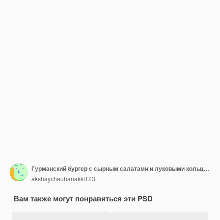
Гурманский бургер с сырным салатами и луковыми кольцами на прозрачном фоне png psd
akshaychauhanakki123
Вам также могут понравиться эти PSD