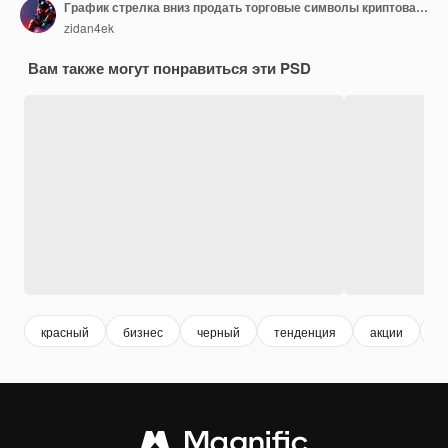
График стрелка вниз продать торговые символы криптовалюта икона монеты 3D пластик рендеринг иллюстрация
zidan4ek
Вам также могут понравиться эти PSD
красный
бизнес
черный
тенденция
акции
ф