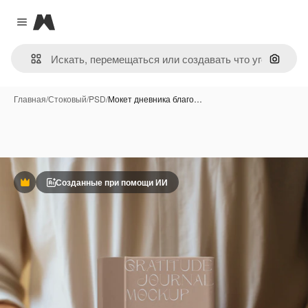
Magnific
Close menu
Поиск 
Главная
/
Стоковый
/
PSD
/
Мокет дневника благо…
Созданные при помощи ИИ
Премиум