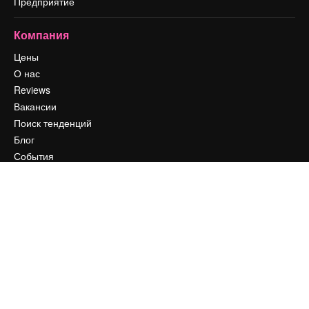
Предприятие
Компания
Цены
О нас
Reviews
Вакансии
Поиск тенденций
Блог
События
Slidesgo
Продайте свой контент
Помещение для прессы
Ищете magnific.ai
Связаться с нами
Клиентская поддержка
Instagram