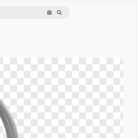
Поиск по изображению
Поиск