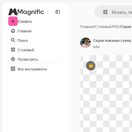
Создать
Главная
/
Стоковый
/
PSD
/
Серая
Главная
Поиск
Серая кожаная сумка
tutul
Стоковый
Посмотреть
Премиум
Все инструменты