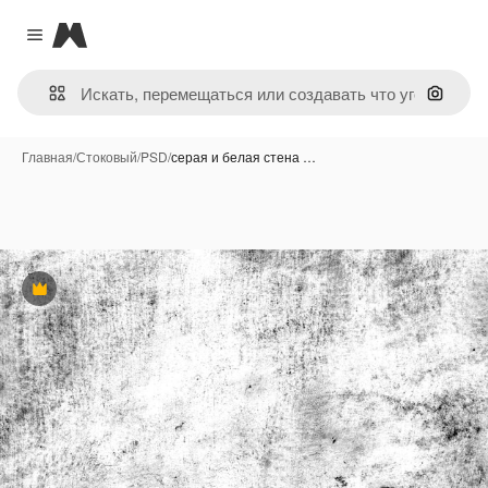
Magnific
Close menu
Поиск 
Главная
/
Стоковый
/
PSD
/
серая и белая стена …
Премиум