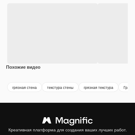
Похожие видео
Premium
Premium
Premium
Premium
Сгенериров
грязная стена
текстура стены
грязная текстура
Гранж
Креативная платформа для создания ваших лучших работ.