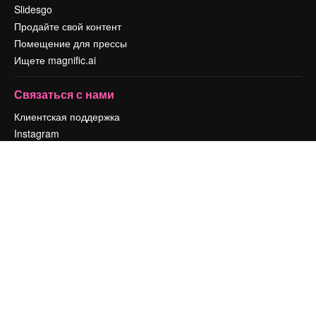
Slidesgo
Продайте свой контент
Помещение для прессы
Ищете magnific.ai
Связаться с нами
Клиентская поддержка
Instagram
YouTube
LinkedIn
TikTok
Discord
X
Reddit
Copyright © 2010-
2026
Freepik Company S.L.U.
Все права защищены
.