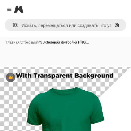
Magnific
Close menu
Поиск 
Главная
/
Стоковый
/
PSD
/
Зелёная футболка PNG…
Премиум