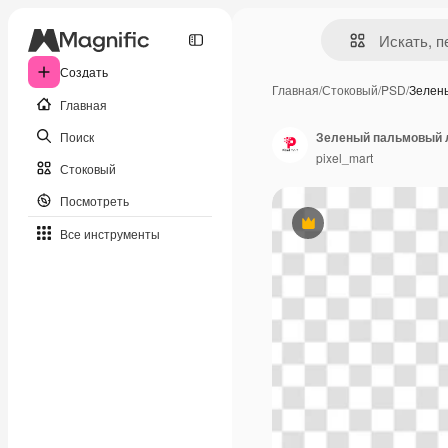
Создать
Главная
/
Стоковый
/
PSD
/
Зелен
Главная
Поиск
Зеленый пальмовый л
pixel_mart
Стоковый
Посмотреть
Премиум
Все инструменты