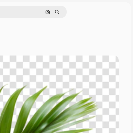
Поиск по изображению
Поиск