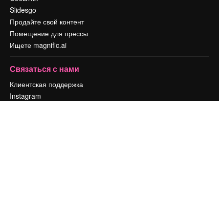
Slidesgo
Продайте свой контент
Помещение для прессы
Ищете magnific.ai
Связаться с нами
Клиентская поддержка
Instagram
YouTube
LinkedIn
TikTok
Discord
X
Reddit
Copyright © 2010-
2026
Freepik Company S.L.U.
Все права защищены
.