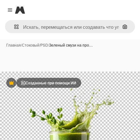
Magnific
Close menu
Поиск 
Главная
/
Стоковый
/
PSD
/
Зеленый смузи на про…
Созданные при помощи ИИ
Премиум