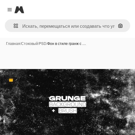
Magnific
Close menu
Поиск 
Главная
/
Стоковый
/
PSD
/
Фон в стиле гранж с …
Премиум