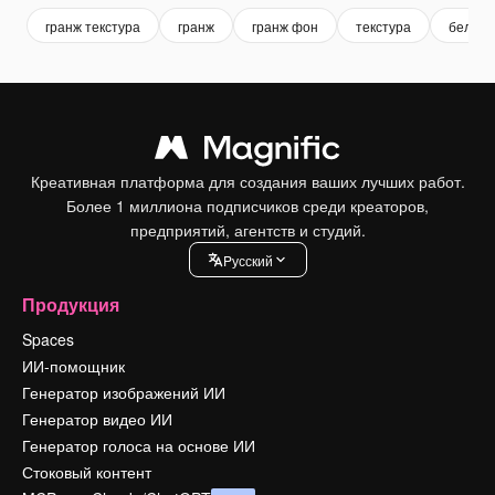
гранж текстура
гранж
гранж фон
текстура
белая 
Креативная платформа для создания ваших лучших работ.
Более 1 миллиона подписчиков среди креаторов,
предприятий, агентств и студий.
Pусский
Продукция
Spaces
ИИ-помощник
Генератор изображений ИИ
Генератор видео ИИ
Генератор голоса на основе ИИ
Стоковый контент