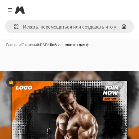
Magnific
Close menu
Поиск 
Главная
/
Стоковый
/
PSD
/
Шаблон плаката для ф…
Премиум