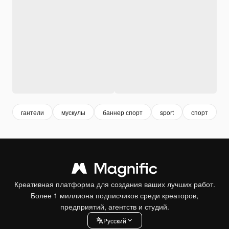
гантели
мускулы
баннер спорт
sport
спорт
b
Креативная платформа для создания ваших лучших работ.
Более 1 миллиона подписчиков среди креаторов,
предприятий, агентств и студий.
Pусский