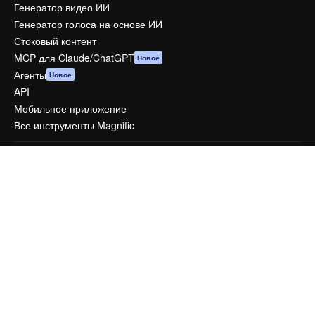
Генератор видео ИИ
Генератор голоса на основе ИИ
Стоковый контент
MCP для Claude/ChatGPT
Новое
Агенты
Новое
API
Мобильное приложение
Все инструменты Magnific
Начать
Academy
Документация по Пакету ИИ
Служба поддержки
Условия и положения
Политика конфиденциальности
Оригиналы
Новое
Политика файлов cookie
Центр доверия