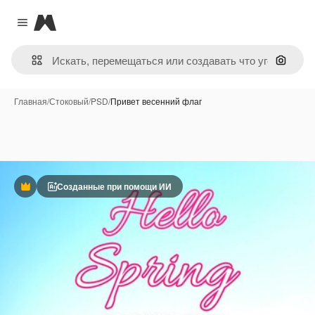
Magnific
Close menu
Поиск 
Главная
/
Стоковый
/
PSD
/
Привет весенний флаг
Созданные при помощи ИИ
Премиум