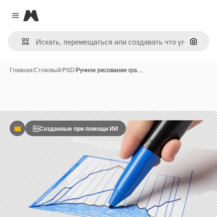
Magnific
Close menu
Поиск 
Главная
/
Стоковый
/
PSD
/
Ручное рисование гра…
Созданные при помощи ИИ
Премиум