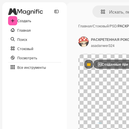
Создать
Главная
/
Стоковый
/
PSD
/
РАСК
Главная
Поиск
РАСКРЕТЕННАЯ РОК
asadanwer324
Стоковый
Посмотреть
Созданные при
Премиум
Все инструменты