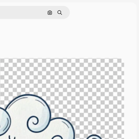
Поиск по изображению
Поиск