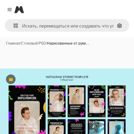
Magnific
Close menu
Поиск 
Главная
/
Стоковый
/
PSD
/
Нарисованные от руки…
Премиум