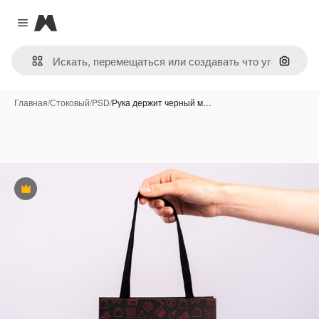
Magnific
Close menu
Поиск 
Главная
/
Стоковый
/
PSD
/
Рука держит черный м…
Премиум