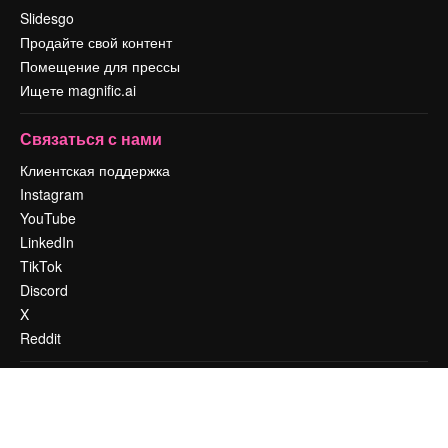
Slidesgo
Продайте свой контент
Помещение для прессы
Ищете magnific.ai
Связаться с нами
Клиентская поддержка
Instagram
YouTube
LinkedIn
TikTok
Discord
X
Reddit
Copyright © 2010-
2026
Freepik Company S.L.U.
Все права защищены
.