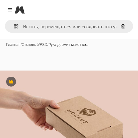
Magnific
Close menu
Поиск 
Главная
/
Стоковый
/
PSD
/
Рука держит макет ко…
Премиум