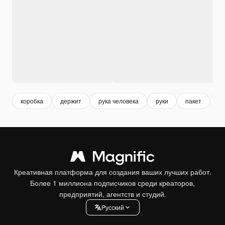
коробка
держит
рука человека
руки
пакет
тв
Креативная платформа для создания ваших лучших работ.
Более 1 миллиона подписчиков среди креаторов,
предприятий, агентств и студий.
Pусский