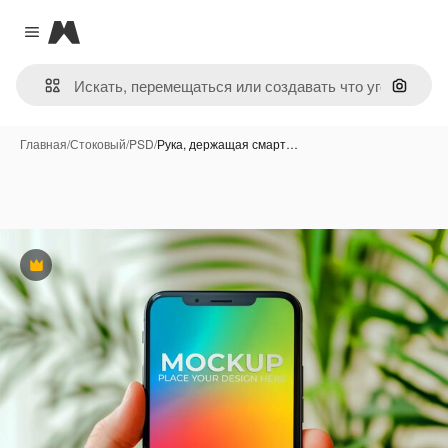
Magnific
Close menu
Поиск 
Главная
/
Стоковый
/
PSD
/
Рука, держащая смарт…
Премиум