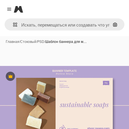
Magnific
Close menu
Поиск 
Главная
/
Стоковый
/
PSD
/
Шаблон баннера для м…
Премиум