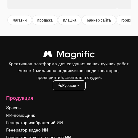
магазин
продажа
плашка
баннер сайта
горизонт
Креативная платформа для создания ваших лучших работ.
Более 1 миллиона подписчиков среди креаторов,
предприятий, агентств и студий.
Pусский
Продукция
Spaces
ИИ-помощник
Генератор изображений ИИ
Генератор видео ИИ
Генератор голоса на основе ИИ