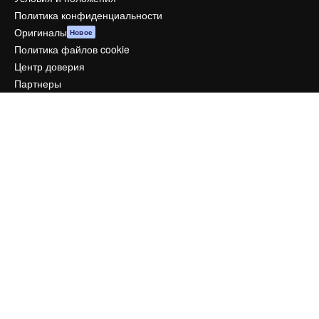
Политика конфиденциальности
Оригиналы
Новое
Политика файлов cookie
Центр доверия
Партнеры
Предприятие
Компания
Цены
О нас
Reviews
Вакансии
Поиск тенденций
Блог
События
Slidesgo
Продайте свой контент
Помещение для прессы