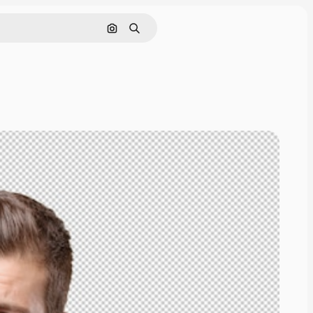
Поиск по изображению
Поиск