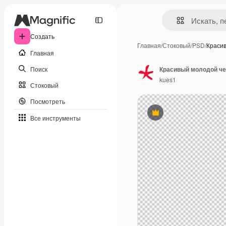
Создать
Главная
/
Стоковый
/
PSD
/
Краси
Главная
Поиск
Красивый молодой чел
kues1
Стоковый
Посмотреть
Премиум
Все инструменты