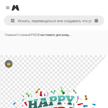
Magnific
Close menu
Поиск 
Главная
/
Стоковый
/
PSD
/
Счастливого дня рожд…
Премиум