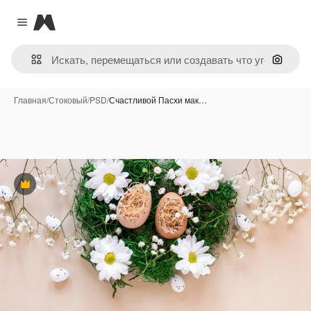
Magnific
Close menu
Поиск 
Главная
/
Стоковый
/
PSD
/
Счастливой Пасхи мак…
Премиум