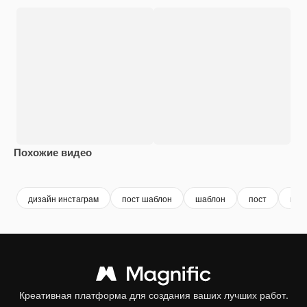
Похожие видео
Premium
Premium
Premium
Premium
дизайн инстаграм
пост шаблон
шаблон
пост
инс
Креативная платформа для создания ваших лучших работ.