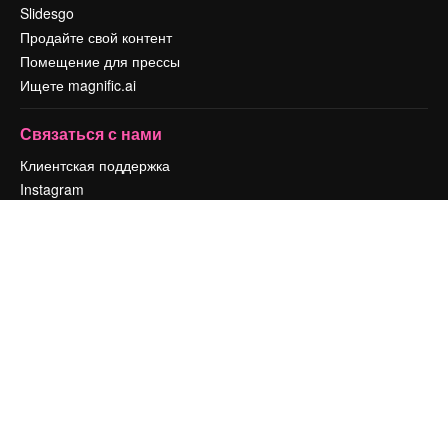
Slidesgo
Продайте свой контент
Помещение для прессы
Ищете magnific.ai
Связаться с нами
Клиентская поддержка
Instagram
YouTube
LinkedIn
TikTok
Discord
X
Reddit
Copyright © 2010-
2026
Freepik Company S.L.U.
Все права защищены
.