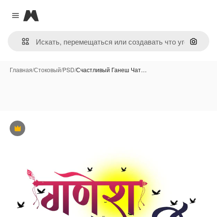
Magnific
Close menu
Поиск 
Главная
/
Стоковый
/
PSD
/
Счастливый Ганеш Чат…
Премиум