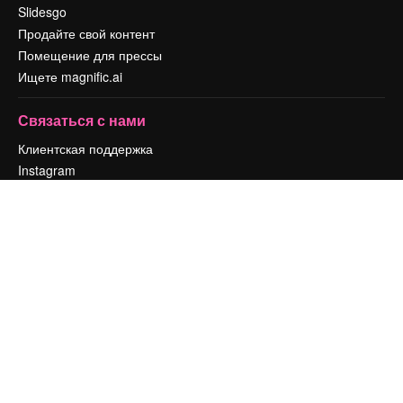
Slidesgo
Продайте свой контент
Помещение для прессы
Ищете magnific.ai
Связаться с нами
Клиентская поддержка
Instagram
YouTube
LinkedIn
TikTok
Discord
X
Reddit
Copyright © 2010-
2026
Freepik Company S.L.U.
Все права защищены
.