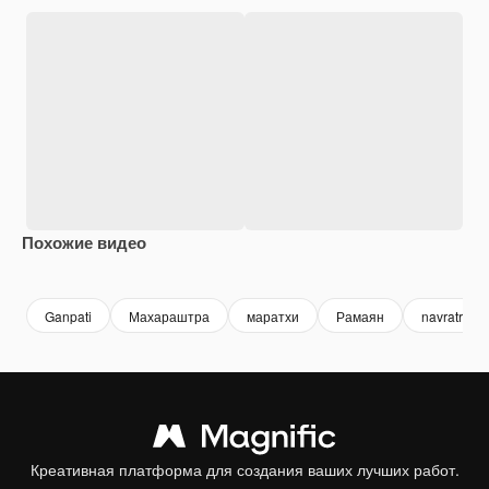
Похожие видео
Premium
Premium
Premium
Premium
Ganpati
Махараштра
маратхи
Рамаян
navratri
Креативная платформа для создания ваших лучших работ.