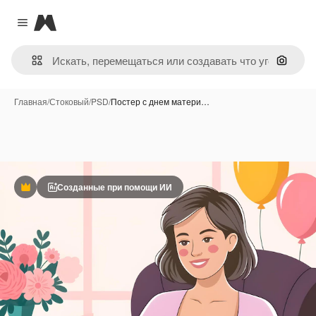
Magnific
Close menu
Поиск 
Главная
/
Стоковый
/
PSD
/
Постер с днем матери…
Созданные при помощи ИИ
Премиум