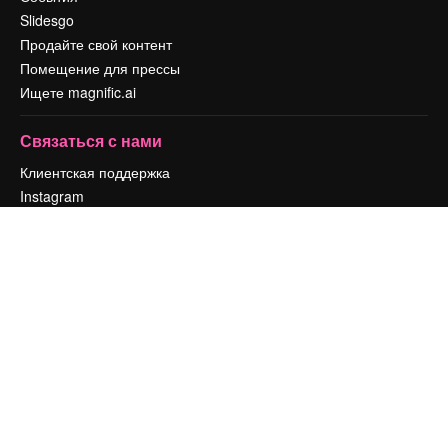
Slidesgo
Продайте свой контент
Помещение для прессы
Ищете magnific.ai
Связаться с нами
Клиентская поддержка
Instagram
YouTube
LinkedIn
TikTok
Discord
X
Reddit
Copyright © 2010-
2026
Freepik Company S.L.U.
Все права защищены
.