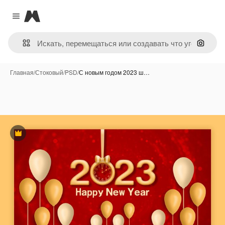
Magnific
Close menu
Поиск 
Главная
/
Стоковый
/
PSD
/
С новым годом 2023 ш…
Премиум