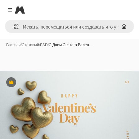
Magnific
Close menu
Поиск 
Главная
/
Стоковый
/
PSD
/
С Днем Святого Вален…
Премиум