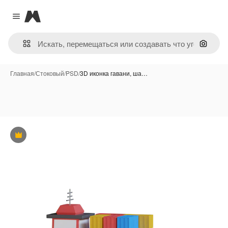
Magnific
Close menu
Поиск 
Главная
/
Стоковый
/
PSD
/
3D иконка гавани, ша…
Премиум