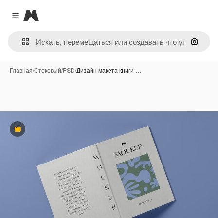
Magnific
Close menu
Поиск 
Главная
/
Стоковый
/
PSD
/
Дизайн макета книги …
Премиум