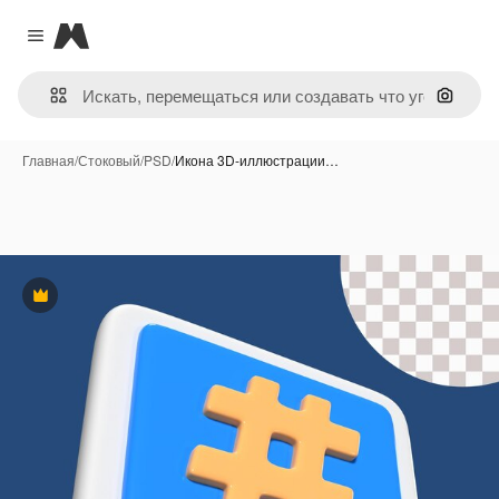
Magnific
Close menu
Поиск 
Главная
/
Стоковый
/
PSD
/
Икона 3D-иллюстрации…
Премиум