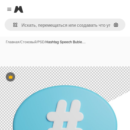
Magnific
Close menu
Поиск 
Главная
/
Стоковый
/
PSD
/
Hashtag Speech Buble…
Премиум