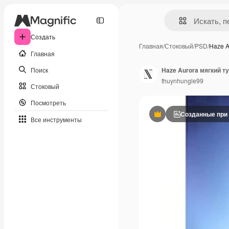
Создать
Главная
/
Стоковый
/
PSD
/
Haze A
Главная
Поиск
thuynhungle99
Стоковый
Посмотреть
Созданные при
Премиум
Все инструменты