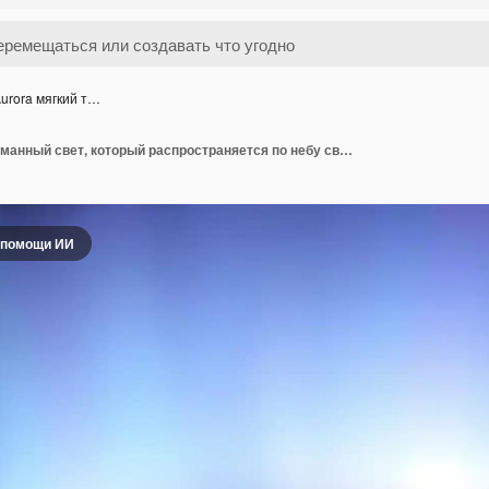
urora мягкий т…
Haze Aurora мягкий туманный свет, который распространяется по небу светящийся Y2K Неон вдохновленный световой текстурой
 помощи ИИ