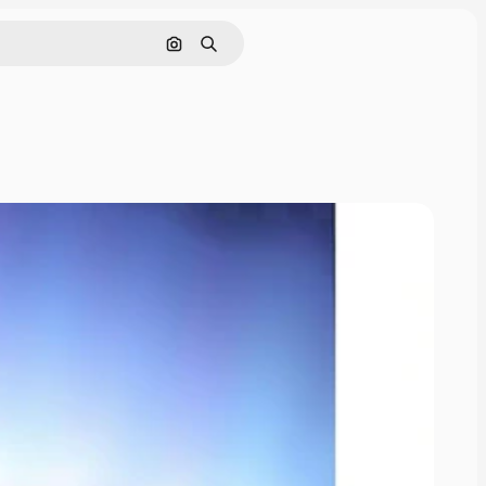
Поиск по изображению
Поиск